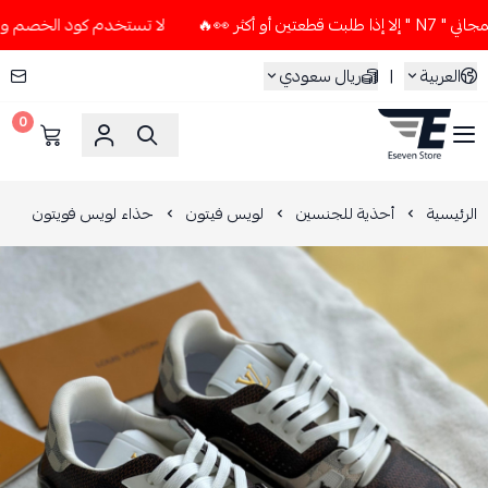
 👀🔥
لا تستخدم كود الخصم و التوصيل المجاني " N7 " إلا إذا 
العربية
|
ريال سعودي
0
ESEVEN STORE
الرئيسية
أحذية للجنسين
لويس فيتون
حذاء لويس فويتون