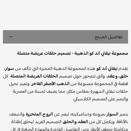
تفاصيل المنتج
مجموعة تيفاني آند كو الذهبية - تصميم حلقات عريضة متصلة
تقدم
تيفاني آند كو
هذه المجموعة الذهبية المميزة التي تتألف من
سوار،
حلق، وعقد
، والتي تتمحور حول تصميم
الحلقات العريضة المتصلة
. كل
قطعة في المجموعة مصنوعة من
الذهب الأصفر الفاخر
، وتعيد تخيل
حلقات تيفاني الشهيرة بمقاس مكبّر، مما يضيف لمسة من العصرية
والتميز على التصميم الكلاسيكي.
يتميز
السوار
بمرونته وديناميكيته، ليعبر عن
الروح المتحررة
والشغف
بالأناقة. ويكمل كل من
العقد والحلق
التصميم الفريد ليخلق إطلالة
متكاملة تخطف الأنظار وتبرز التفاصيل الفاخرة والمهارة الحرفية في كل