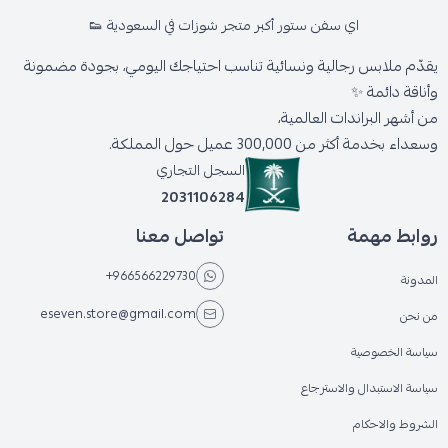
اي سفن ستور أكبر متجر شوزات في السعودية 👟
يقدّم ملابس رجالية ونسائية تناسب احتياجك اليومي، بجودة مضمونة
وأناقة دائمة ✨
من أشهر البراندات العالمية،
وسعداء بخدمة أكثر من 300,000 عميل حول المملكة.
السجل التجاري
2031106284
روابط مهمة
تواصل معنا
+966566229730
المدونة
eseven.store@gmail.com
من نحن
سياسة الخصوصية
سياسة الاستبدال والاسترجاع
الشروط والاحكام