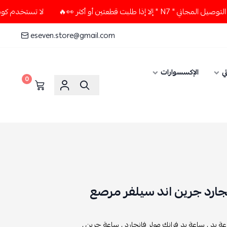
قطعتين أو أكثر 👀🔥
لا تستخدم كود الخصم و التوصيل المجاني "
eseven.store@gmail.com
ي
الإكسسوارات
0
نجارد جرين اند سيلفر مرصع
ة يد ,
ساعة يد فرانك مولر فانجارد ,
ساعة جرين ,