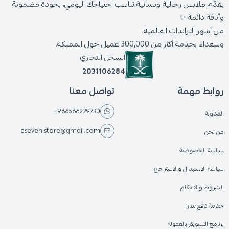
يقدّم ملابس رجالية ونسائية تناسب احتياجك اليومي، بجودة مضمونة
وأناقة دائمة ✨
من أشهر البراندات العالمية،
وسعداء بخدمة أكثر من 300,000 عميل حول المملكة.
السجل التجاري
2031106284
روابط مهمة
تواصل معنا
+966566229730
المدونة
eseven.store@gmail.com
من نحن
سياسة الخصوصية
سياسة الاستبدال والاسترجاع
الشروط والاحكام
خدمة دفع تمارا
برنامج التسويق بالعمولة