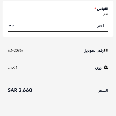
القياس
*
اختر
رقم الموديل
BD-20367
الوزن
1 كجم
2,660 SAR
السعر