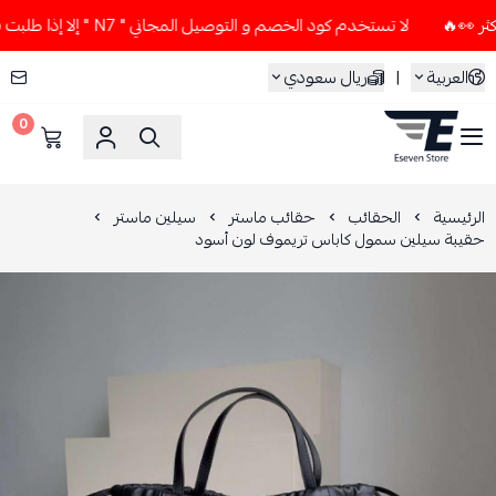
لا تستخدم كود الخصم و التوصيل المجاني " N7 " إلا إذا طلبت قطعتين أو أكثر 👀🔥
العربية
|
ريال سعودي
0
ESEVEN STORE
الرئيسية
الحقائب
حقائب ماستر
سيلين ماستر
حقيبة سيلين سمول كاباس تريموف لون أسود