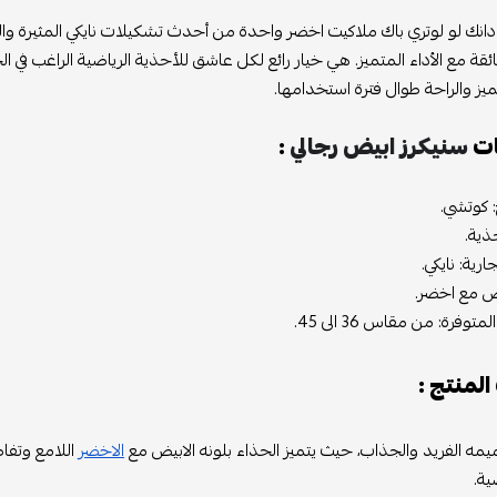
ي دانك لو لوتري باك ملاكيت اخضر واحدة من أحدث تشكيلات نايكي المثيرة والم
فائقة مع الأداء المتميز. هي خيار رائع لكل عاشق للأحذية الرياضية الراغب في
ميز والراحة طوال فترة استخدامها.
ات
سنيكرز ابيض رجالي
:
: كوتشي.
ذية.
ارية: نايكي.
بيض مع اخضر.
وفرة: من مقاس 36 الى 45.
المنتج :
يمه الفريد والجذاب، حيث يتميز الحذاء بلونه الابيض مع
الاخضر
اللامع وتفا
ية.