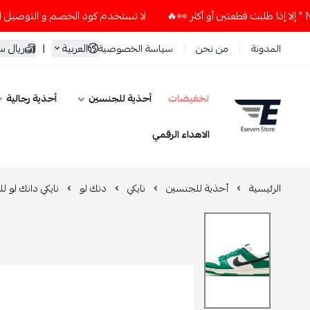
لا تستخدم كود الخصم و التوصيل المجاني " N7 " إلا إذا طلبت قطعتين أو أكثر
العربية
|
ريال 
المدونة
من نحن
سياسة الخصوصية
تخفيضات
أحذية للجنسين
أحذية رجالية
ESEVEN STORE
الاهداء الرقمي
الرئيسية
أحذية للجنسين
نايكي
دنك لو
نايكي دانك لو ل