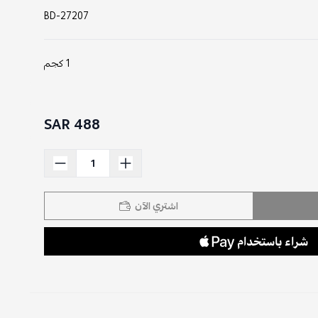
BD-27207
1 كجم
488 SAR
اشتري الآن