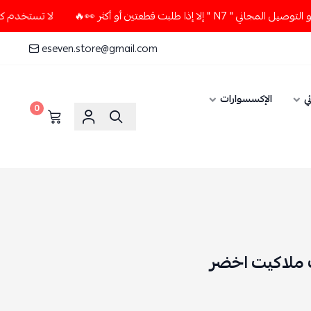
طلبت قطعتين أو أكثر 👀🔥
لا تستخدم كود الخصم و التوصيل المج
eseven.store@gmail.com
ي
الإكسسوارات
0
اك ملاكيت اخضر