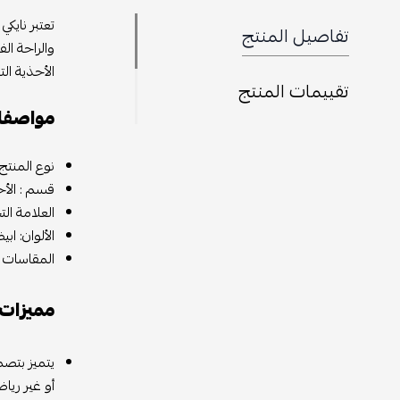
تعتبر نايك
تفاصيل المنتج
والراحة ال
الأحذية الت
تقييمات المنتج
مواصف
نوع المنتج
قسم : الأح
العلامة التج
الألوان: ا
المقاسات المت
مميزات 
يتميز بتصم
أو غير رياض