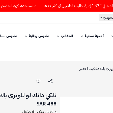
 👀🔥
لا تستخدم كود الخصم و التوصيل المجاني " N7 " إلا إذا 
سعودي
أحذية نسائية
الحقائب
ملابس رجالية
ملابس نسائ
لوتري باك ملاكيت اخضر
نايكي دانك لو للوتري ب
488 SAR
دنك لو ,
نايكي ,
الاحذية ,