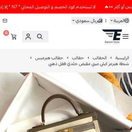
لا تستخدم كود الخصم و التوصيل المجاني " N7 " إلا إذا طلبت قطعتين أو أكثر 👀🔥
العربية
|
ريال سعودي
0
ESEVEN STORE
الرئيسية
الحقائب
حقائب
حقائب هيرميس
شنطة هيرمز كيلي ميني مقبض جلدي قفل ذهبي