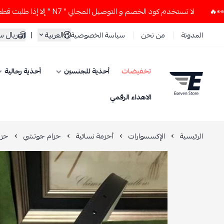
لا تستخدم كود الخصم و التوصيل المجاني " N7 " إلا إذا طلبت قطعتين أو أكثر 👀🔥
العربية
|
ريال 
المدونة
من نحن
سياسة الخصوصية
تخفيضات
أحذية للجنسين
أحذية رجالية
ESEVEN STORE
الاهداء الرقمي
الرئيسية
الإكسسوارات
أحزمة نسائية
حزام جوتشي
حزا