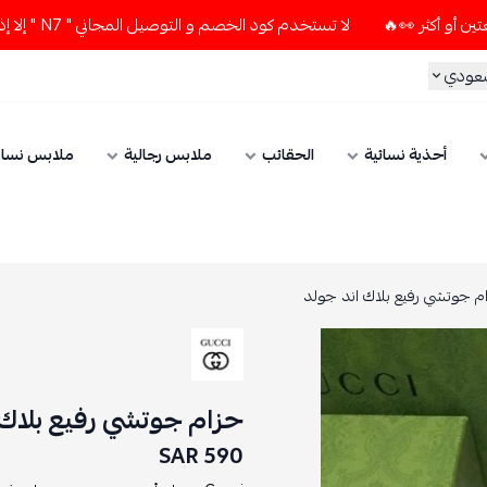
لا تستخدم كود الخصم و التوصيل المجاني " N7 " إلا إذا طلبت قطعتين أو أكثر 👀🔥
سعودي
أحذية نسائية
الحقائب
ملابس رجالية
ملابس نسائ
م جوتشي رفيع بلاك اند جولد
حزام جوتشي رفيع بلاك 
590 SAR