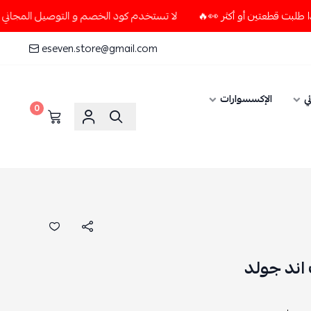
لا تستخدم كود الخصم و التوصيل المجاني " N7 " إلا إذا طلبت قطعتين أو أكثر 👀🔥
eseven.store@gmail.com
ي
الإكسسوارات
0
اند جولد