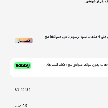
 ,
حزام جوتشي ,
على
4
دفعات بدون رسوم تأخير، متوافقة مع
BD-20434
0.5 كجم