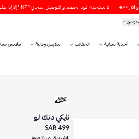
لا تستخدم كود الخصم و التوصيل المجاني " N7 " إلا إذا طلبت قطعتين أو أكثر 👀🔥
سعودي
أحذية نسائية
الحقائب
ملابس رجالية
ملابس نسائ
نايكي دنك لو
499 SAR
نايكي دنك لو ,
الاحذية ,