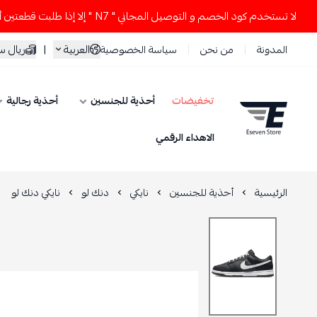
لا تستخدم كود الخصم و التوصيل المجاني " N7 " إلا إذا طلبت قطعتين أو أكثر 👀
سعودي
|
العربية
سياسة الخصوصية
من نحن
المدونة
أحذية رجالية
أحذية للجنسين
تخفيضات
ESEVEN STORE
الاهداء الرقمي
نايكي دنك لو
دنك لو
نايكي
أحذية للجنسين
الرئيسية