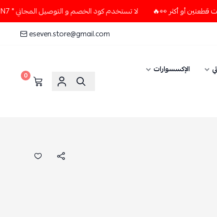
لا تستخدم كود الخصم و التوصيل المجاني " N7 " إلا إذا طلبت قطعتين أو أكثر 👀🔥
eseven.store@gmail.com
ي
الإكسسوارات
0