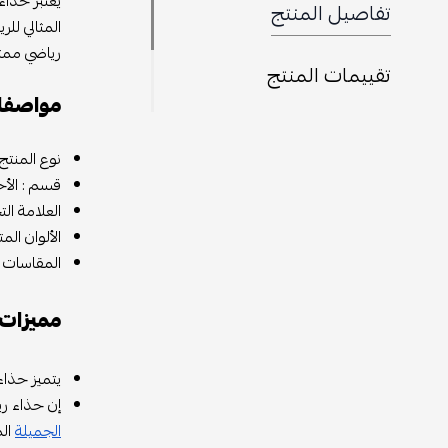
تفاصيل المنتج
المثالي لل
رياضي ممتا
تقييمات المنتج
مواصفات
نوع المنتج
قسم : الأح
العلامة الت
الألوان الم
المقاسات المت
مميزات 
يتميز حذاء M1906RTi بتصميم مبتكر وأنيق يناسب جميع ال
إن حذاء ري
الجميلة
الم