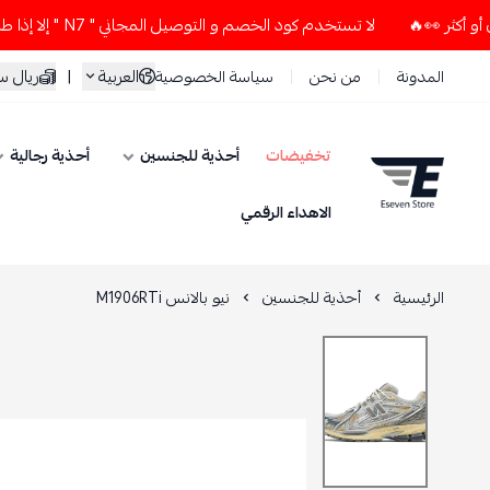
لا تستخدم كود الخصم و التوصيل المجاني " N7 " إلا إذا طلبت قطعتين أو أكثر 👀🔥
العربية
|
ريال 
المدونة
من نحن
سياسة الخصوصية
تخفيضات
أحذية للجنسين
أحذية رجالية
ESEVEN STORE
الاهداء الرقمي
الرئيسية
أحذية للجنسين
نيو بالانس M1906RTi