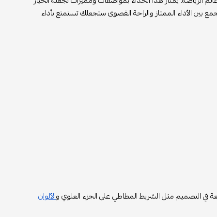
روع وأكثر الأحذية شهرةً في عالم الرياضة. يمتاز هذا الحذاء بمواصفات ومميزات تجعله الخيار
مع بين الأداء الممتاز والراحة القصوى ستجعلك تستمتع بأداء
ئعة في التصميم مثل الشريط المطاطي على الجزء العلوي و
الألوان