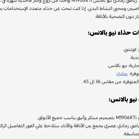
يعتبر حذاء رياضي رمادي نيو بالانس M1906RTi واحدًا من أ
رياضيين ومحبي النشاط البدني. إذا كنت تبحث عن حذاء متعدد الإستخدامات يج
ز دون التضحية بالأناقة.
 حذاء نيو بالانس:
: كوتشي.
ذية.
جارية: نيو بالانس.
توفرة:
رمادي
.
وفرة: من مقاس 36 الى 45.
نيو بالانس:
أذواق.
اضي رمادي عصري يجمع بين الأناقة والأداء ستلاحظ علي الفور التفاصيل الرا
تناسقة.