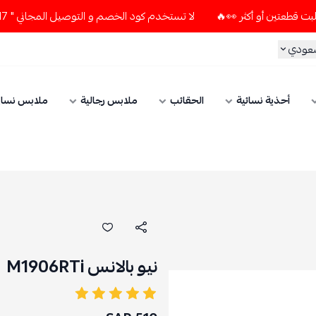
لا تستخدم كود الخصم و التوصيل المجاني " N7 " إلا إذا طلبت قطعتين أو أكثر 👀🔥
سعودي
أحذية نسائية
الحقائب
ملابس رجالية
ملابس نسائ
نيو بالانس M1906RTi