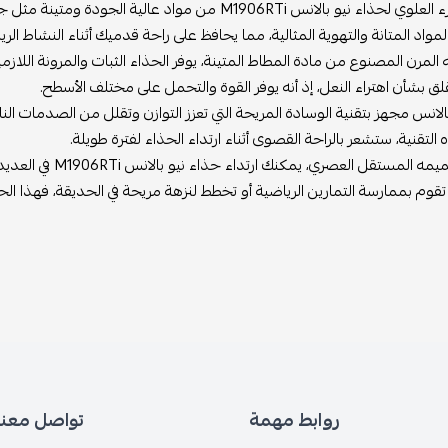
و بالانس M1906RTi من مواد عالية الجودة ومتينة مثل جلد النوبوك والشبكة.
مواد المتانة والتهوية المثالية، مما يحافظ على راحة قدميك أثناء النشاط الري
لمرن المصنوع من مادة المطاط المتينة، يوفر الحذاء الثبات والمرونة اللازمين
قلق بشأن اهتراء النعل، إذ أنه يوفر القوة والتحمل على مختلف الأسطح.
الانس مجهز بتقنية الوسادة المريحة التي تعزز التوازن وتقلل من الصدمات النا
لتقنية، ستشعر بالراحة القصوى أثناء ارتداء الحذاء لفترة طويلة.
مستقل العصري، يمكنك ارتداء حذاء نيو بالانس M1906RTi في العديد من المناسبات.
قوم بممارسة التمارين الرياضية أو تخطط لنزهة مريحة في الحديقة، فهذا الحذا
روابط مهمة
تواصل معنا