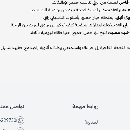
فاخر:
لمسة من الرقي تناسب جميع الإطلالات.
ية براقة:
تضفي لمسة فخمة تزيد من جاذبية التصميم.
 أنيق:
يمنحك خيار حملها بأسلوب كلاسيكي راقٍ.
لإزالة:
يمكنكِ ارتداؤها كحقيبة كتف أو كروس بودي لمزيد من الراحة.
لية عملية:
تتيح لكِ حمل جميع احتياجاتك اليومية بأناقة.
القطعة الفاخرة إلى خزانتك واستمتعي بإطلالة أنثوية راقية مع حقيبة شانيل 
روابط مهمة
تواصل معنا
6229730
المدونة