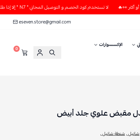
لا تستخدم كود الخصم و التوصيل المجاني " N7 " إلا إذا طلبت قطعتين أو أكثر 👀🔥
eseven.store@gmail.com
ي
الإكسسوارات
0
دل مقبض علوي جلد أبيض
شانيل ,
شنطة شانيل ,