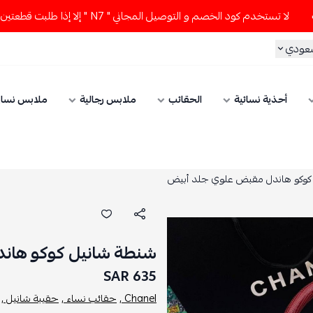
 تستخدم كود الخصم و التوصيل المجاني " N7 " إلا إذا طلبت قطعتين أو أكثر 👀🔥
سعودي
أحذية نسائية
الحقائب
ملابس رجالية
ملابس نسائ
كوكو هاندل مقبض علوي جلد أبيض
شنطة شانيل كوكو هان
635 SAR
Chanel ,
حقائب نساء ,
حقيبة شانيل ,