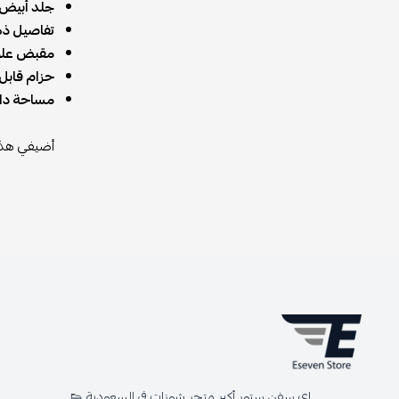
جلد أبيض 
تفاصيل ذهب
مقبض علوي
حزام قابل ل
مساحة داخ
أضيفي هذه 
اي سفن ستور أكبر متجر شوزات في السعودية 👟