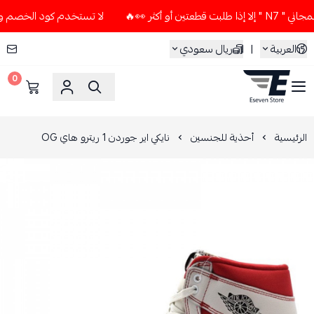
كثر 👀🔥
لا تستخدم كود الخصم و التوصيل المجاني " N7 " إلا إ
العربية
|
ريال سعودي
0
ESEVEN STORE
الرئيسية
أحذية للجنسين
نايكي اير جوردن 1 ريترو هاي OG