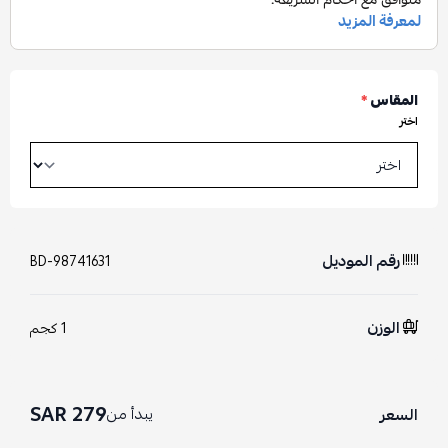
المقاس
*
اختر
رقم الموديل
BD-98741631
الوزن
1 كجم
279 SAR
يبدأ من
السعر