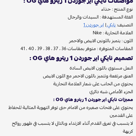
مواصفات نايكي اير جوردن 1 ريترو هاي OG :
نوع المنتج : حذاء
الفئة المستهدفة : السيدات والرجال
التصنيف:
نايكي
|
اير جوردن 1
العلامة التجارية : Nike
اللون : يتميز باللونين الابيض والاحمر
المقاسات المتوفرة : متوفر بمقاسات 36 ، 37 ، 38 ، 39 ، 40 ، 41
تصميم نايكي اير جوردن 1 ريترو هاي OG :
النعل مستوي باللون الابيض السادة
العنق مرتفعة وتتميز باللون الاحمر مع اللون الابيض
يحتوي من الجانب على شعار العلامة التجارية
الجزء الأمامي شبه دائري
مميزات نايكي اير جوردن 1 ريترو هاي OG :
يحتوي على فتحات صغيره من الامام حتى توفر التهوية المثالية للحفاظ
على القدمين
لا يتسبب في تعرق القدم أثناء الارتداء وبالتالي لا يتسبب في ظهور روائح
كريهة