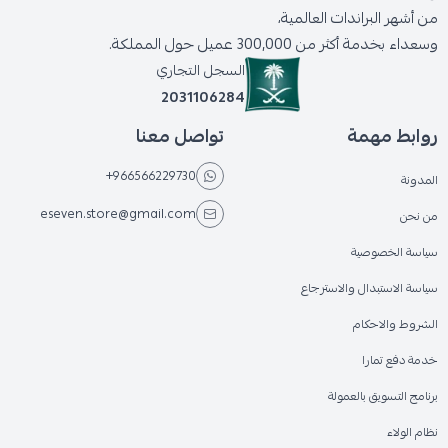
من أشهر البراندات العالمية،
وسعداء بخدمة أكثر من 300,000 عميل حول المملكة.
السجل التجاري
2031106284
روابط مهمة
تواصل معنا
+966566229730
المدونة
eseven.store@gmail.com
من نحن
سياسة الخصوصية
سياسة الاستبدال والاسترجاع
الشروط والاحكام
خدمة دفع تمارا
برنامج التسويق بالعمولة
نظام الولاء