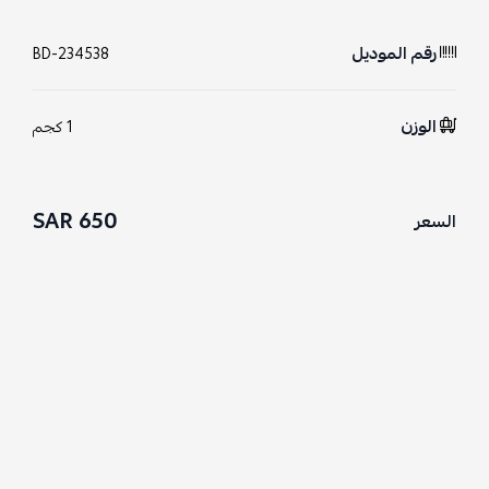
رقم الموديل
BD-234538
الوزن
1 كجم
650 SAR
السعر