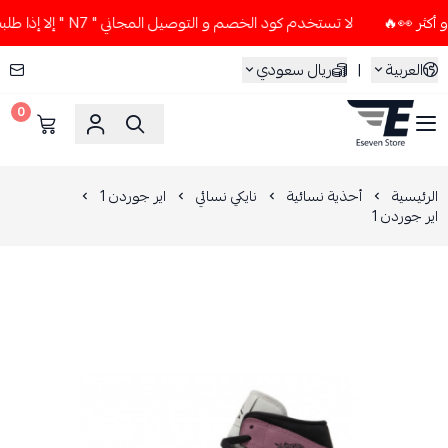
لا تستخدم كود الخصم و التوصيل المجاني " N7 " إلا إذا طلبت قطعتين أو أكثر 👀🔥
العربية
|
ريال سعودي
0
ESEVEN STORE
الرئيسية
أحذية نسائية
نايكي نسائي
اير جوردن 1
اير جوردن 1