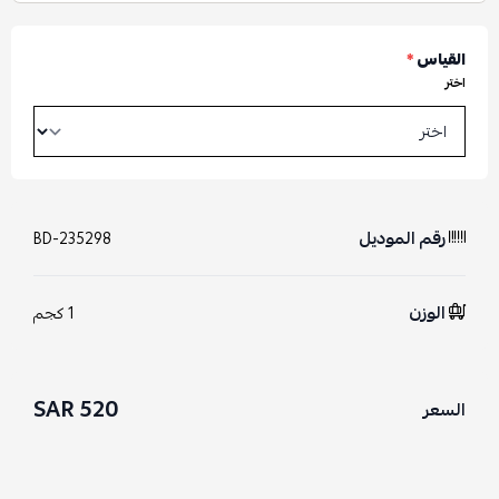
القياس
*
اختر
رقم الموديل
BD-235298
الوزن
1 كجم
520 SAR
السعر