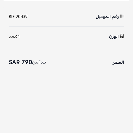
رقم الموديل
BD-20439
الوزن
1 كجم
790 SAR
يبدأ من
السعر