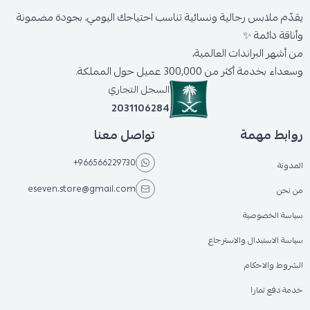
يقدّم ملابس رجالية ونسائية تناسب احتياجك اليومي، بجودة مضمونة
وأناقة دائمة ✨
من أشهر البراندات العالمية،
وسعداء بخدمة أكثر من 300,000 عميل حول المملكة.
السجل التجاري
2031106284
روابط مهمة
تواصل معنا
+966566229730
المدونة
eseven.store@gmail.com
من نحن
سياسة الخصوصية
سياسة الاستبدال والاسترجاع
الشروط والاحكام
خدمة دفع تمارا