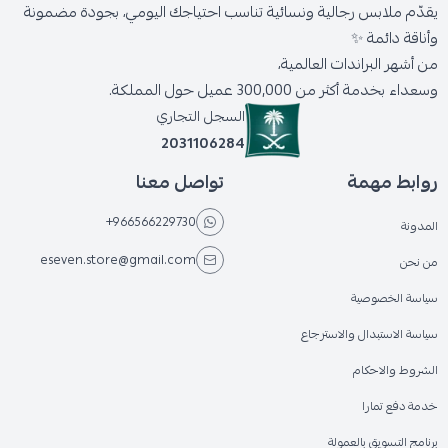
يقدّم ملابس رجالية ونسائية تناسب احتياجك اليومي، بجودة مضمونة
وأناقة دائمة ✨
من أشهر البراندات العالمية،
وسعداء بخدمة أكثر من 300,000 عميل حول المملكة.
السجل التجاري
2031106284
روابط مهمة
تواصل معنا
+966566229730
المدونة
eseven.store@gmail.com
من نحن
سياسة الخصوصية
سياسة الاستبدال والاسترجاع
الشروط والاحكام
خدمة دفع تمارا
برنامج التسويق بالعمولة