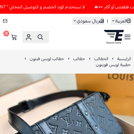
لا تستخدم كود الخصم و التوصيل المجاني " N7 " إلا إذا طلبت قطعتين أو أكثر 👀🔥
العربية
|
ريال سعودي
0
ESEVEN STORE
الرئيسية
الحقائب
حقائب
حقائب لويس فيتون
حقيبة لويس فويتون