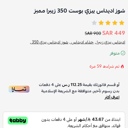
شوز اديداس ييزي بوست 350 زيبرا مميز
449 SAR
900 SAR
اديداس ييزي زيبرا ,
حذاء اديداس ,
شوز اديداس ييزي 350 ,
متوفر
تم شراءه
59
مرة
أو قسم فاتورتك بقيمة
112.25 ر.س
على
4
دفعات
بدون رسوم تأخير، متوافقة مع الشريعة الإسلامية
اعرف أكثر