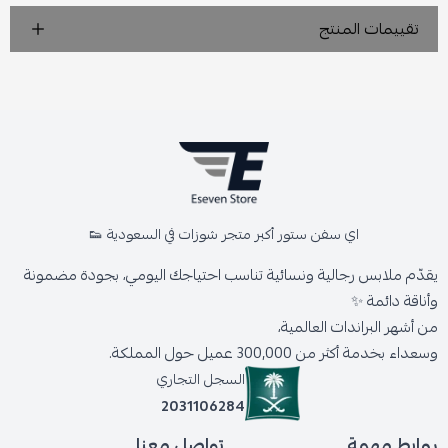
تقييمات المنتج
اي سفن ستور أكبر متجر شوزات في السعودية 👟
يقدّم ملابس رجالية ونسائية تناسب احتياجك اليومي، بجودة مضمونة
وأناقة دائمة ✨
من أشهر البراندات العالمية،
وسعداء بخدمة أكثر من 300,000 عميل حول المملكة.
السجل التجاري
2031106284
روابط مهمة
تواصل معنا