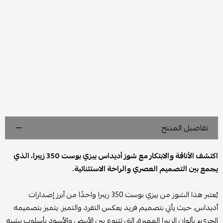
تفاصيل المنتج
اكتشف الأناقة والابتكار مع شوز أديداس ييزي بوست 350 زيبرا، الذي
يجمع بين التصميم العصري والراحة الاستثنائية.
يُعتبر هذا الشوز من ييزي بوست 350 زيبرا واحدًا من أبرز إصدارات
أديداس، حيث يأتي بتصميم فريد يعكس التفرد والتميز. يتميز بتصميمه
الجريء بألوان الزيبرا المميزة، التي تتنوع بين الأبيض والأسود بأسلوب يشبه