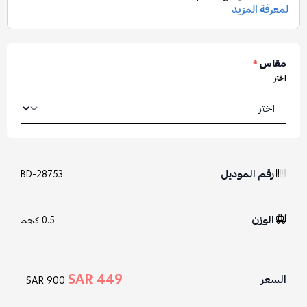
مقاس
*
اختر
رقم الموديل
BD-28753
الوزن
0.5 كجم
449 SAR
السعر
900 SAR