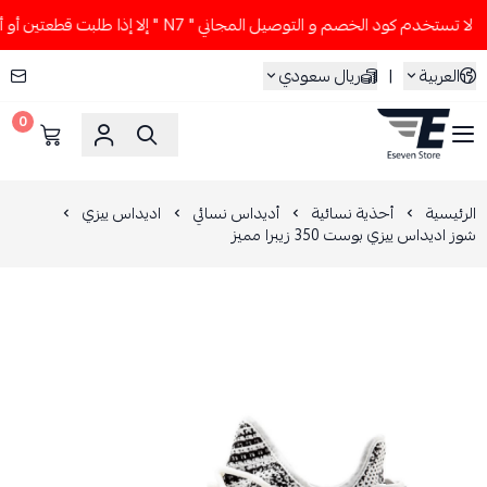
لا تستخدم كود الخصم و التوصيل المجاني " N7 " إلا إذا طلبت قطعتين أو أكثر 👀
ريال سعودي
|
العربية
0
ESEVEN STORE
اديداس ييزي
أديداس نسائي
أحذية نسائية
الرئيسية
شوز اديداس ييزي بوست 350 زيبرا مميز