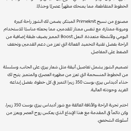
الخطوط المتقاطعة، مما يمنحك مظهراً عصريًا وجذابًا.
مصنوع من نسيج Primeknit المبتكر، يضمن لك الشوز راحة كبيرة
ومرونة ممتازة، مع تنفس ممتاز للقدمين، مما يجعله مناسبًا للاستخدام
اليومي ولأنشطة متعددة. النعل Boost المميز يضيف طبقة إضافية من
الراحة بفضل تقنية التخميد الفعالة التي تعزز من دعم القدمين وتخفف
الضغط على المفاصل.
تصميم الشوز يشمل تفاصيل أنيقة مثل شعار ييزي على الجانب، وسلسلة
من الخطوط المنسجمة التي تعزز من مظهره العصري والمتميز. يتيح لك
حذاء أديداس ييزي بوست 350 زيبرا التميز في كل خطوة، بفضل إبداعه
الفريد وجودته العالية.
اختبر تجربة الراحة والأناقة الفائقة مع شوز أديداس ييزي بوست 350 زيبرا،
وكن دائماً في المقدمة مع هذا الإبداع الذي يعكس روح العصر ويعزز من
أسلوبك الشخصي.