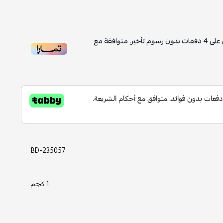
على
4
دفعات بدون رسوم تأخير، متوافقة مع
BD-235057
1 كجم