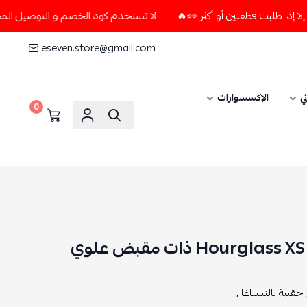
لا تستخدم كود الخصم و التوصيل المجاني " N7 " إلا إذا طلبت قطعتين أو أكثر 👀🔥
eseven.store@gmail.com
ي
الإكسسوارات
0
حقيبة بالنسياغا ,