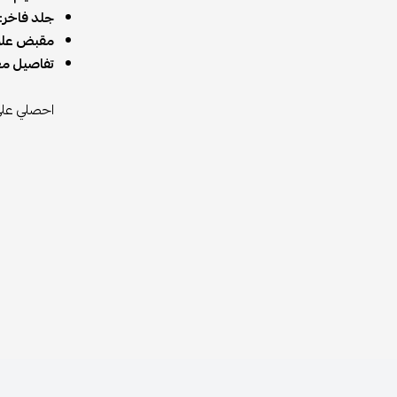
جلد فاخر:
مقبض علو
تفاصيل معد
احصلي عل