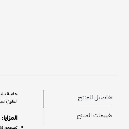
حقيبة بالنسياغا lass XS
تفاصيل المنتج
العلوي الم
تقييمات المنتج
المزايا:
تصميم Hourglass المميز: