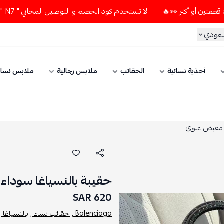
لا تستخدم كود الخصم و التوصيل المجاني " N7 " إلا إذا طلبت قطعتين أو أكثر 👀🔥
سعودي
أحذية نسائية
الحقائب
ملابس رجالية
ملابس نسائ
حقيبة بالنسياغا سوداء Hourglass XS ذات مقبض علوي
620 SAR
Balenciaga ,
حقائب نساء ,
بالنسياغا ,