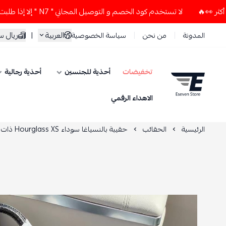
لا تستخدم كود الخصم و التوصيل المجاني " N7 " إلا إذا طلبت قطعتين أو أكثر 👀🔥
العربية
|
ريال 
المدونة
من نحن
سياسة الخصوصية
تخفيضات
أحذية للجنسين
أحذية رجالية
ESEVEN STORE
الاهداء الرقمي
الرئيسية
الحقائب
حقيبة بالنسياغا سوداء Hourglass XS ذات مقبض علوي