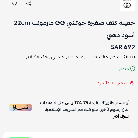
حقيبة كتف صغيرة جوتشي GG مارمونت 22cm
أسود ذهبي
699 SAR
Gucci ,
شنط ,
حقائب نساء ,
مارمونت ,
جوتشي ,
حقيبة كتف ,
متوفر
تم شراءه
17
مرة
أو قسم فاتورتك بقيمة
174.75 ر.س
على
4
دفعات
بدون رسوم تأخير، متوافقة مع الشريعة الإسلامية
اعرف أكثر