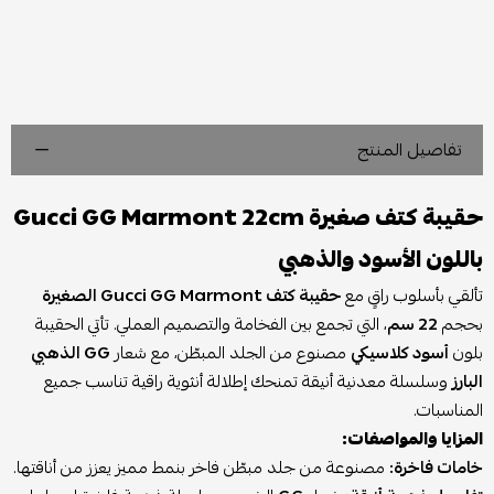
تفاصيل المنتج
حقيبة كتف صغيرة Gucci GG Marmont 22cm
باللون الأسود والذهبي
تألقي بأسلوب راقٍ مع
حقيبة كتف Gucci GG Marmont الصغيرة
بحجم
22 سم
، التي تجمع بين الفخامة والتصميم العملي. تأتي الحقيبة
بلون
أسود كلاسيكي
مصنوع من الجلد المبطّن، مع شعار
GG الذهبي
البارز
وسلسلة معدنية أنيقة تمنحك إطلالة أنثوية راقية تناسب جميع
المناسبات.
المزايا والمواصفات:
خامات فاخرة:
مصنوعة من جلد مبطّن فاخر بنمط مميز يعزز من أناقتها.