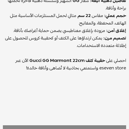
تفاصيل ذهبية أنيقة:
شعار
GG
الشهير وسلسلة ذهبية فاخرة لحملها
براحة وأناقة.
حجم عملي:
مقاس
22 سم
مثالي لحمل المستلزمات الأساسية مثل
الهاتف، المحفظة، والمفاتيح.
إغلاق آمن:
مزودة بإغلاق مغناطيسي يضمن حماية أغراضك بأناقة.
تصميم مرن:
يمكن ارتداؤها على الكتف أو كحقيبة كروس للحصول على
إطلالة متعددة الاستخدامات.
احصلي على
حقيبة كتف Gucci GG Marmont 22cm
الآن عبر
eseven store واستمتعي بجاذبية لا تُضاهى وأناقة خالدة!