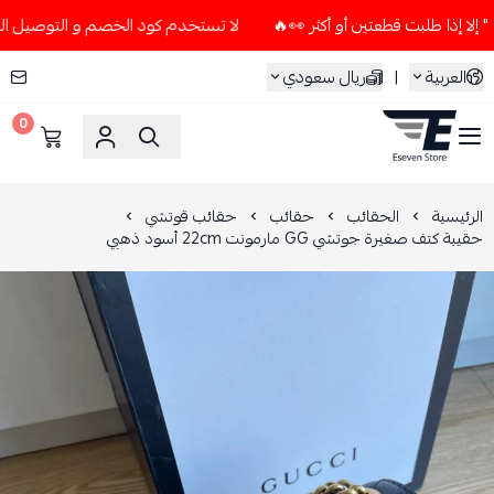
لا تستخدم كود الخصم و التوصيل المجاني " N7 " إلا إذا طلبت قطعتين أو أكثر
العربية
|
ريال سعودي
0
ESEVEN STORE
الرئيسية
الحقائب
حقائب
حقائب قوتشي
حقيبة كتف صغيرة جوتشي GG مارمونت 22cm أسود ذهبي