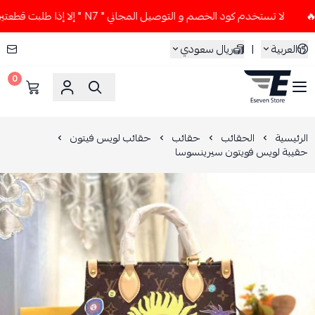
لا تستخدم كود الخصم و التوصيل المجاني " N7 " إلا إذا طلبت قطعتين أو أكثر 👀🔥
العربية
|
ريال سعودي
0
ESEVEN STORE
الرئيسية
الحقائب
حقائب
حقائب لويس فيتون
حقيبة لويس فويتون سيرينسوسا