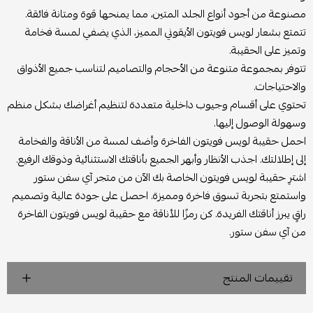
مصنوعة من أجود أنواع الجلد المتين، مما يمنحها قوة ومتانة فائقة.
تتمتع بشعار لويس فويتون الأيقوني المميز، الذي يضفي لمسة فخامة
وتميز على الحقيبة.
تتوفر بمجموعة متنوعة من الأحجام والتصاميم لتناسب جميع الأذواق
والاحتياجات.
تحتوي على أقسام وجيوب داخلية متعددة لتنظيم أغراضك بشكل منظم
وسهولة الوصول إليها.
احمل حقيبة لويس فويتون الفاخرة وأضف لمسة من الأناقة والفخامة
إلى إطلالتك. اجذب الأنظار وأبهر الجميع بأناقتك الاستثنائية وذوقك الرفيع.
اشترِ حقيبة لويس فويتون الخاصة بك الآن من متجر آي سفن ستور
واستمتع بتجربة تسوق فاخرة ومميزة. احصل على جودة عالية وتصميم
راقٍ يبرز أناقتك الفريدة. كن رمزًا للأناقة مع حقيبة لويس فويتون الفاخرة
من آي سفن ستور.
تقييمات المنتج