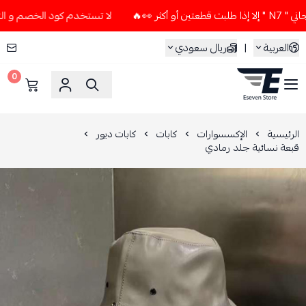
 👀🔥
لا تستخدم كود الخصم و التوصيل المجاني " N7 " إلا إذا 
العربية
|
ريال سعودي
0
ESEVEN STORE
الرئيسية
الإكسسوارات
كابات
كابات ديور
قبعة نسائية جلد رمادي