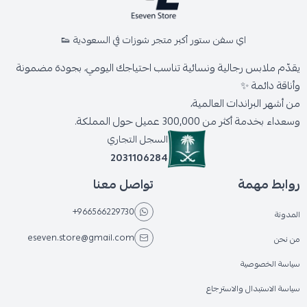
اي سفن ستور أكبر متجر شوزات في السعودية 👟
يقدّم ملابس رجالية ونسائية تناسب احتياجك اليومي، بجودة مضمونة
وأناقة دائمة ✨
من أشهر البراندات العالمية،
وسعداء بخدمة أكثر من 300,000 عميل حول المملكة.
السجل التجاري
2031106284
روابط مهمة
تواصل معنا
+966566229730
المدونة
eseven.store@gmail.com
من نحن
سياسة الخصوصية
سياسة الاستبدال والاسترجاع