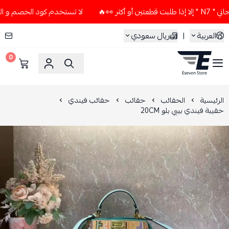
 👀🔥
لا تستخدم كود الخصم و التوصيل المجاني " N7 " إلا إذا
العربية
|
ريال سعودي
0
ESEVEN STORE
الرئيسية
الحقائب
حقائب
حقائب فيندي
حقيبة فيندي بيبي بلو 20CM