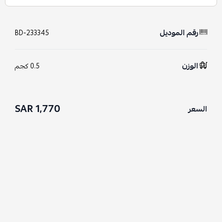
رقم الموديل
BD-233345
الوزن
0.5 كجم
1,770 SAR
السعر