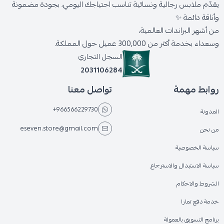
يقدّم ملابس رجالية ونسائية تناسب احتياجك اليومي، بجودة مضمونة
وأناقة دائمة ✨
من أشهر البراندات العالمية،
وسعداء بخدمة أكثر من 300,000 عميل حول المملكة.
السجل التجاري
2031106284
روابط مهمة
تواصل معنا
+966566229730
المدونة
eseven.store@gmail.com
من نحن
سياسة الخصوصية
سياسة الاستبدال والاسترجاع
الشروط والاحكام
خدمة دفع تمارا
برنامج التسويق بالعمولة