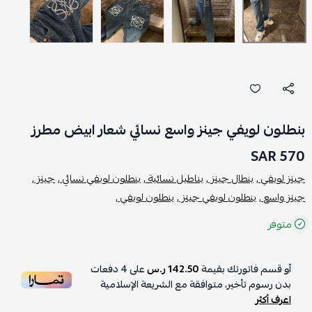
بنطلون لويفي جينز واسع نسائي شعار ابيض مطرز
570 SAR
جينز لويفي ,
بنطال جينز ,
بناطيل نسائية ,
بنطلون لويفي نسائي ,
جينز ,
جينز واسع ,
بنطلون لويفي جينز ,
بنطلون لويفي ,
متوفر
أو قسم فاتورتك بقيمة
142.50 ر.س
على
4
دفعات
بدون رسوم تأخير، متوافقة مع الشريعة الإسلامية
اعرف أكثر