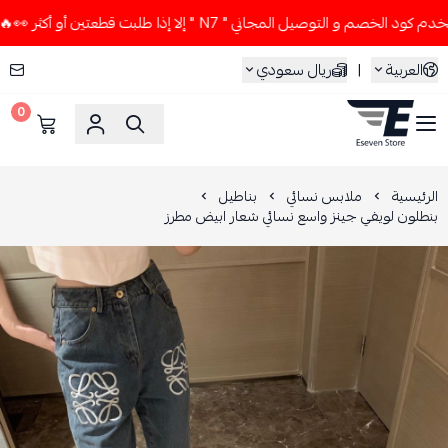
صم و التوصيل المجاني " N7 " إلا إذا طلبت قطعتين أو أكثر 👀🔥
العربية
|
ريال سعودي
0
ESEVEN STORE
الرئيسية
ملابس نسائي
بناطيل
بنطلون لويفي جينز واسع نسائي شعار ابيض مطرز