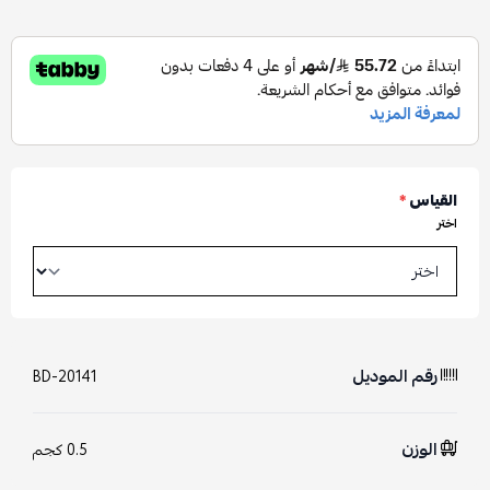
القياس
*
اختر
رقم الموديل
BD-20141
الوزن
0.5 كجم