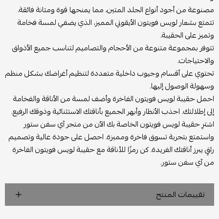
مصنوعة من أجود أنواع الجلد المتين، مما يمنحها قوة ومتانة فائقة.
تتمتع بشعار لويس فويتون الأيقوني المميز، الذي يضفي لمسة فخامة
وتميز على الحقيبة.
تتوفر بمجموعة متنوعة من الأحجام والتصاميم لتناسب جميع الأذواق
والاحتياجات.
تحتوي على أقسام وجيوب داخلية متعددة لتنظيم أغراضك بشكل منظم
وسهولة الوصول إليها.
احمل حقيبة لويس فويتون الفاخرة وأضف لمسة من الأناقة والفخامة
إلى إطلالتك. اجذب الأنظار وأبهر الجميع بأناقتك الاستثنائية وذوقك الرفيع.
اشترِ حقيبة لويس فويتون الخاصة بك الآن من متجر آي سفن ستور
واستمتع بتجربة تسوق فاخرة ومميزة. احصل على جودة عالية وتصميم
راقٍ يبرز أناقتك الفريدة. كن رمزًا للأناقة مع حقيبة لويس فويتون الفاخرة
من آي سفن ستور.
تقييمات المنتج