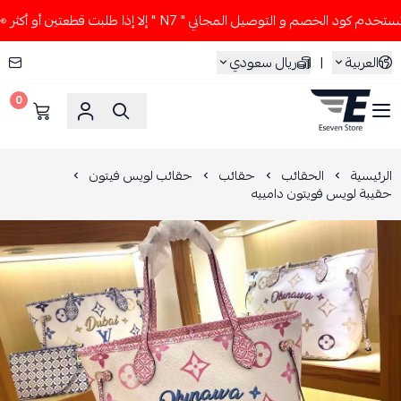
كود الخصم و التوصيل المجاني " N7 " إلا إذا طلبت قطعتين أو أكثر 👀🔥
العربية
|
ريال سعودي
0
ESEVEN STORE
الرئيسية
الحقائب
حقائب
حقائب لويس فيتون
حقيبة لويس فويتون دامييه