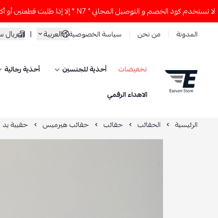
 كود الخصم و التوصيل المجاني " N7 " إلا إذا طلبت قطعتين أو أكثر 👀🔥
العربية
|
ريال 
المدونة
من نحن
سياسة الخصوصية
تخفيضات
أحذية للجنسين
أحذية رجالية
ESEVEN STORE
الاهداء الرقمي
الرئيسية
الحقائب
حقائب
حقائب هيرميس
حقيبة يد 