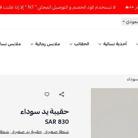
لا تستخدم كود الخصم و التوصيل المجاني " N7 " إلا إذا طلبت قطعتين أو أكثر 👀🔥
سعودي
أحذية نسائية
الحقائب
ملابس رجالية
ملابس نسائ
سوداء
حقيبة يد سوداء
830 SAR
شنطة صغيرة ,
حقيبة يد صغيرة ,
شنطة 