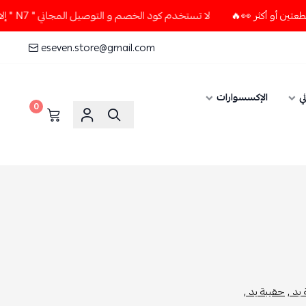
لا تستخدم كود الخصم و التوصيل المجاني " N7 " إلا إذا طلبت قطعتين أو أكثر 👀🔥
eseven.store@gmail.com
ي
الإكسسوارات
0
يد ,
حقيبة يد ,