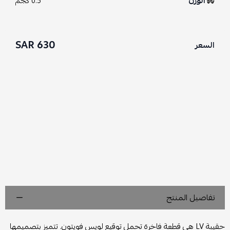
الوزن
0.5 كجم
630 SAR
السعر
تفاصيل المنتج
حقيبة LV هي قطعة فاخرة تحمل توقيع لويس فويتون. تتميز بتصميمها