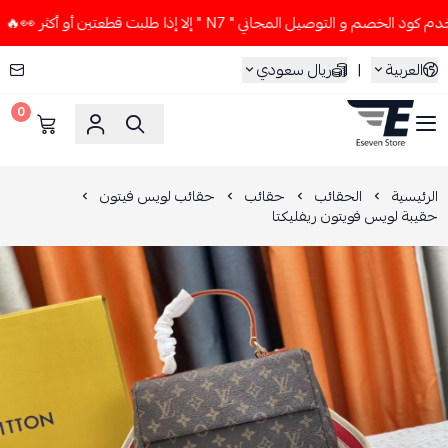
م و التوصيل المجاني " N7 " إلا إذا طلبت قطعتين أو أكثر 👀🔥
العربية
|
ريال سعودي
0
ESEVEN STORE
الرئيسية
الحقائب
حقائب
حقائب لويس فيتون
حقيبة لويس فويتون ريفليكتا