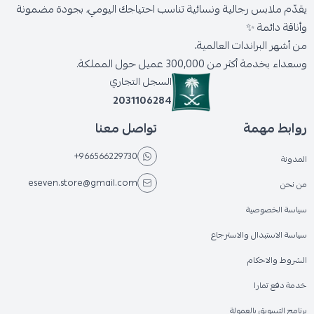
يقدّم ملابس رجالية ونسائية تناسب احتياجك اليومي، بجودة مضمونة
وأناقة دائمة ✨
من أشهر البراندات العالمية،
وسعداء بخدمة أكثر من 300,000 عميل حول المملكة.
السجل التجاري
2031106284
روابط مهمة
تواصل معنا
+966566229730
المدونة
eseven.store@gmail.com
من نحن
سياسة الخصوصية
سياسة الاستبدال والاسترجاع
الشروط والاحكام
خدمة دفع تمارا
برنامج التسويق بالعمولة