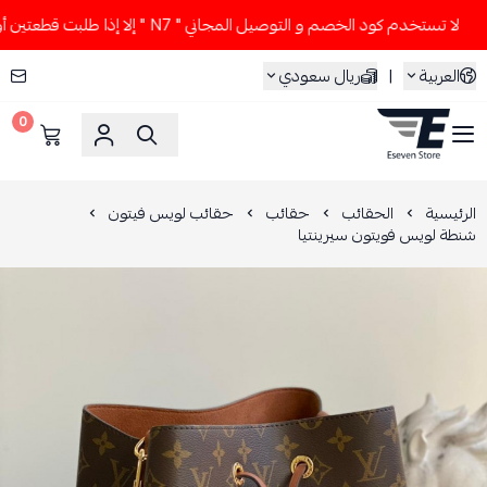
لا تستخدم كود الخصم و التوصيل المجاني " N7 " إلا إذا طلبت قطعتين أو أكثر 👀🔥
العربية
|
ريال سعودي
0
ESEVEN STORE
الرئيسية
الحقائب
حقائب
حقائب لويس فيتون
شنطة لويس فويتون سيرينتيا