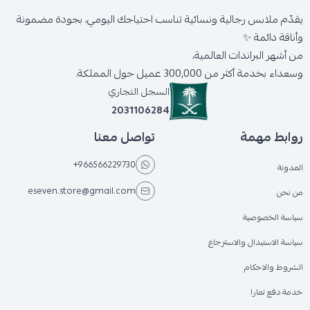
يقدّم ملابس رجالية ونسائية تناسب احتياجك اليومي، بجودة مضمونة
وأناقة دائمة ✨
من أشهر البراندات العالمية،
وسعداء بخدمة أكثر من 300,000 عميل حول المملكة.
السجل التجاري
2031106284
روابط مهمة
تواصل معنا
+966566229730
المدونة
eseven.store@gmail.com
من نحن
سياسة الخصوصية
سياسة الاستبدال والاسترجاع
الشروط والاحكام
خدمة دفع تمارا