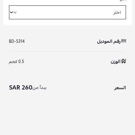
رقم الموديل
BD-5314
الوزن
0.5 كجم
260 SAR
يبدأ من
السعر