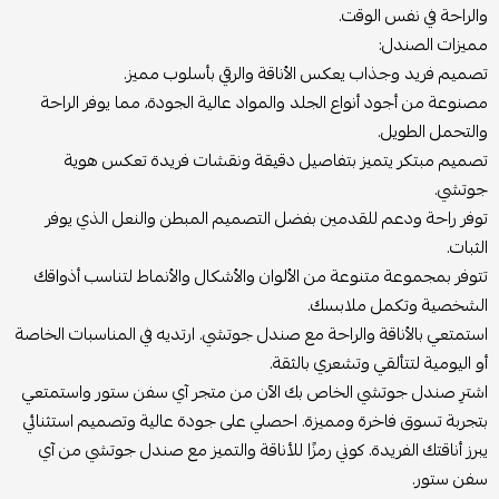
والراحة في نفس الوقت.
مميزات الصندل:
تصميم فريد وجذاب يعكس الأناقة والرقي بأسلوب مميز.
مصنوعة من أجود أنواع الجلد والمواد عالية الجودة، مما يوفر الراحة
والتحمل الطويل.
تصميم مبتكر يتميز بتفاصيل دقيقة ونقشات فريدة تعكس هوية
جوتشي.
توفر راحة ودعم للقدمين بفضل التصميم المبطن والنعل الذي يوفر
الثبات.
تتوفر بمجموعة متنوعة من الألوان والأشكال والأنماط لتناسب أذواقك
الشخصية وتكمل ملابسك.
استمتعي بالأناقة والراحة مع صندل جوتشي. ارتديه في المناسبات الخاصة
أو اليومية لتتألقي وتشعري بالثقة.
اشترِ صندل جوتشي الخاص بك الآن من متجر آي سفن ستور واستمتعي
بتجربة تسوق فاخرة ومميزة. احصلي على جودة عالية وتصميم استثنائي
يبرز أناقتك الفريدة. كوني رمزًا للأناقة والتميز مع صندل جوتشي من آي
سفن ستور.