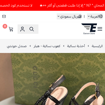
أكثر 👀🔥
لا تستخدم كود الخصم و التوصيل المجاني " N7 " إلا
العربية
|
ريال سعودي
0
ESEVEN STORE
الرئيسية
أحذية نسائية
كعوب نسائية - هيلز
صندل جوتشي