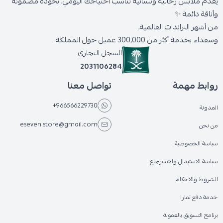
يقدّم ملابس رجالية ونسائية تناسب احتياجك اليومي، بجودة مضمونة
وأناقة دائمة ✨
من أشهر البراندات العالمية،
وسعداء بخدمة أكثر من 300,000 عميل حول المملكة.
السجل التجاري
2031106284
روابط مهمة
تواصل معنا
+966566229730
المدونة
eseven.store@gmail.com
من نحن
سياسة الخصوصية
سياسة الاستبدال والاسترجاع
الشروط والاحكام
خدمة دفع تمارا
برنامج التسويق بالعمولة