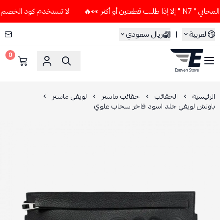
أكثر 👀🔥
لا تستخدم كود الخصم و التوصيل المجاني " N7 " إلا
العربية
|
ريال سعودي
0
ESEVEN STORE
الرئيسية
الحقائب
حقائب ماستر
لويفي ماستر
باوتش لويفي جلد اسود فاخر سحاب علوي