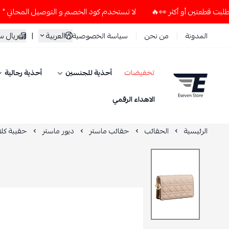
لا تستخدم كود الخصم و التوصيل المجاني " N7 " إلا إذا طلبت قطعتين أو أكثر 👀🔥
العربية
|
ريال 
المدونة
من نحن
سياسة الخصوصية
تخفيضات
أحذية للجنسين
أحذية رجالية
ESEVEN STORE
الاهداء الرقمي
الرئيسية
الحقائب
حقائب ماستر
ديور ماستر
حقيبة كلا