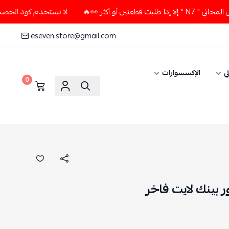
كثر 👀🔥
لا تستخدم كود الخصم و التوصيل المجاني " N7 " إلا إ
eseven.store@gmail.com
ي
الإكسسوارات
0
 بينك لايت فاخر