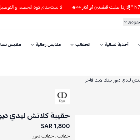
لا تستخدم كود الخصم و التوصيل المجاني " N7 " إلا إذا طلبت قطعتين أو أ
سعودي
أحذية نسائية
الحقائب
ملابس رجالية
ملابس نسائ
تش ليدي ديور بينك لايت فاخر
حقيبة كلاتش ليدي ديور
1,800 SAR
حقائب ,
حقائب ديور ,