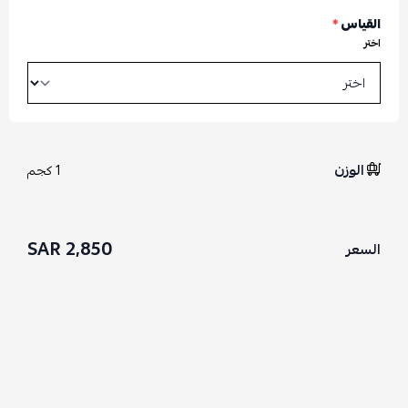
القياس
*
اختر
الوزن
1 كجم
2,850 SAR
السعر