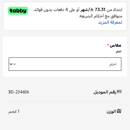
مقاس
*
اختر
رقم الموديل
BD-234606
الوزن
1 كجم