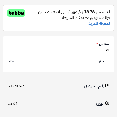
مقاس
*
اختر
رقم الموديل
BD-20267
الوزن
1 كجم