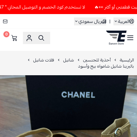
لا تستخدم كود الخصم و التوصيل المجاني " N7 " إلا إذا طلبت قطعتين أو أكثر 👀🔥
العربية
|
ريال سعودي
0
ESEVEN STORE
الرئيسية
أحذية للجنسين
شانيل
فلات شانيل
باليرينا شانيل شامواه بيج وأسود