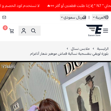
🔥
لا تستخدم كود الخصم و التوصيل المجاني " N7 " إلا إذا طلب
العربية
|
ريال سعودي
0
ESEVEN STORE
الرئيسية
ملابس نسائي
بلوزة لويفي بنفسجية نسائية قماش موهير شعار أناغرام