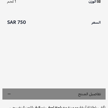
الوزن
1 كجم
750 SAR
السعر
تفاصيل المنتج
تألقي بإطلالة أنيقة ومميزة مع
بلوزة لويفي نسائية
باللون البنفسجي،