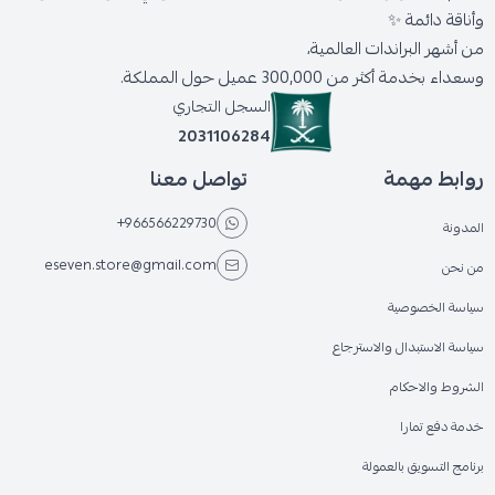
وأناقة دائمة ✨
من أشهر البراندات العالمية،
وسعداء بخدمة أكثر من 300,000 عميل حول المملكة.
السجل التجاري
2031106284
روابط مهمة
تواصل معنا
+966566229730
المدونة
eseven.store@gmail.com
من نحن
سياسة الخصوصية
سياسة الاستبدال والاسترجاع
الشروط والاحكام
خدمة دفع تمارا
برنامج التسويق بالعمولة