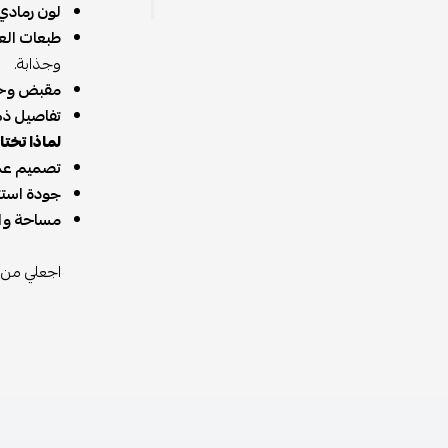
لون رمادي 
طبعات العل
وجذابة.
مقبض وحز
تفاصيل ذه
لماذا تختا
تصميم عم
جودة استثن
مساحة وا
اجعلي من ه