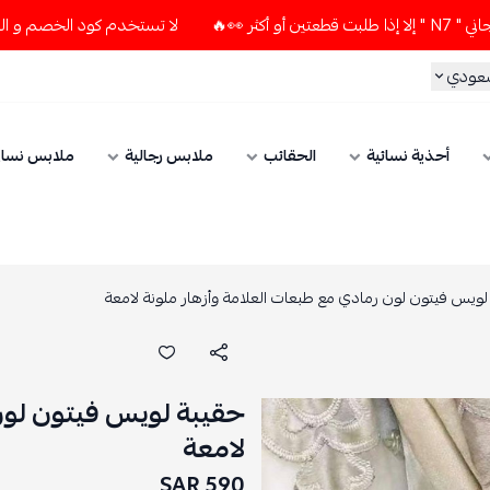
لا تستخدم كود الخصم و التوصيل المجاني " N7 " إلا إذا طلبت قطع
سعودي
أحذية نسائية
الحقائب
ملابس رجالية
ملابس نسائ
ويس فيتون لون رمادي مع طبعات العلامة وأزهار ملونة لامعة
حقيبة لويس فيتون لون 
لامعة
590 SAR