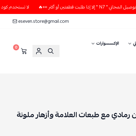
تين أو أكثر 👀🔥
لا تستخدم كود الخصم و التوصيل المجاني " N7
eseven.store@gmail.com
ي
الإكسسوارات
0
رمادي مع طبعات العلامة وأزهار ملونة