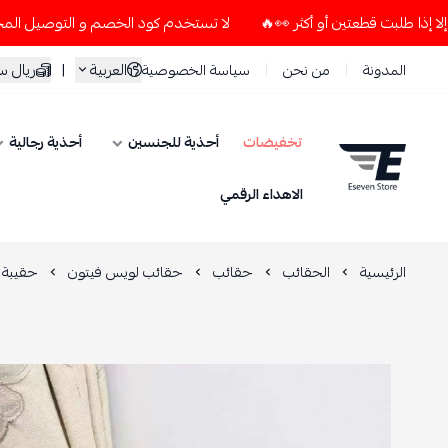
لا تستخدم كود الخصم و التوصيل المجاني " N7 " إلا إذا طلبت قطعتين أو أكثر 👀🔥
العربية
|
ريال 
المدونة
من نحن
سياسة الخصوصية
تخفيضات
أحذية للجنسين
أحذية رجالية
ESEVEN STORE
الاهداء الرقمي
الرئيسية
الحقائب
حقائب
حقائب لويس فيتون
حقيبة ل