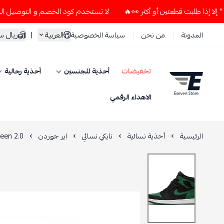
لا تستخدم كود الخصم و التوصيل المجاني " N7 " إلا إذا طلبت قطعتين أو أكثر 👀🔥
العربية
|
ريال 
المدونة
من نحن
سياسة الخصوصية
تخفيضات
أحذية للجنسين
أحذية رجالية
ESEVEN STORE
الاهداء الرقمي
الرئيسية
أحذية نسائية
نايكي نسائي
اير جوردن
een 2.0