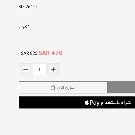
BD-26410
1 كجم
470 SAR
825 SAR
اشتري الآن