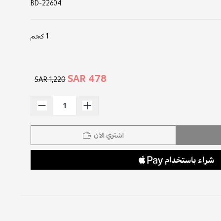
BD-22604
1 كجم
478 SAR
1,220 SAR
اشتري الآن