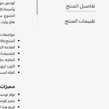
تفاصيل المنتج
تقييمات المنتج
هاي وايت ي
مواصفات ك
المنتج:Jordan 1 Retro High White University
العلامه التجار
التصنيف:اح
الخامه: جل
اللون: ازر
الفئه المس
مميزات 
توفر توسيد
يتميز كوتش
صُنع هذا ا