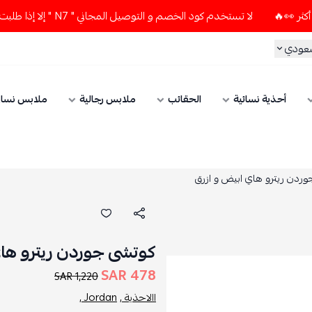
لا تستخدم كود الخصم و التوصيل المجاني " N7 " إلا إذا طلبت قطعتين أو أكثر 👀🔥
سعودي
أحذية نسائية
الحقائب
ملابس رجالية
ملابس نسائ
ردن ريترو هاي ابيض و ازرق
كوتشى جوردن ريترو هاي
478 SAR
1,220 SAR
االاحذية ,
Jordan ,