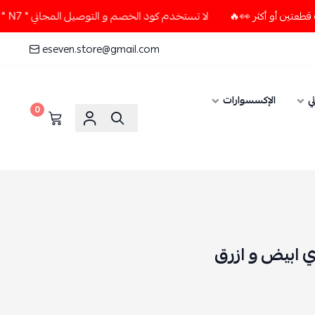
لا تستخدم كود الخصم و التوصيل المجاني " N7 " إلا إذا طلبت قطعتين أو أكثر 👀🔥
eseven.store@gmail.com
ي
الإكسسوارات
0
 ابيض و ازرق