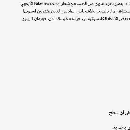
كوتشى جوردن ريترو هاي ابيض و ازرق هو حذاء رياضي كلاسيكي يمزج بين الأسلوب والأداء. يتميز بجزء علوي من الجلد مع شعار Nike Swoosh الأيقوني
دام العديد من المشاهير والرياضيين والأشخاص العاديين الذين يقدرون أسلوبها
المتنوع. سواء كنت تبحث عن حذاء رياضي جديد لإكمال مظهرك أو ترغب فقط في إضافة بعض الأناقة الكلاسيكية إلى خزانة ملابسك، فإن جوردان 1 ريترو
على أي سطح.
 والأسود.