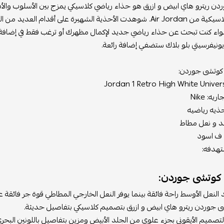
وأجنحة كلاسيكية من Air Jordan. شوهدت الأحذية الشهيرة على أق
ونيفرسيتي بلو بلاك ستضفي إضافة رائعة.
وتشى جوردن:
يه: Nike
ذيه رياضيه
د و نعل مطاط
ق ف اسود
تهدفه:
كوتشى جوردن:
 النعل الأوسط راحة فائقة بينما يوفر النعل الخارجي المطاطي قوة جر فائقة 
ى جوردن ريترو هاي ابيض و ازرق بتصميم كلاسيكي بتفاصيل حديثة.
لتصميم الأيقوني بجزء علوي من الجلد الأبيض ومزين بتفاصيل باللونين البحري