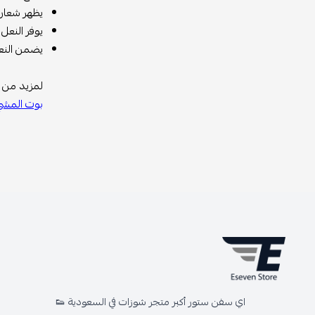
يظهر شعار Nike Swoosh الكلاسيكي على اللوحة الجانبية وشعار Jumpman الأيقوني مطرز على ال
يوفر النعل الأوسط ا
يضمن النعل
لمزيد من م
بوت المشي
اي سفن ستور أكبر متجر شوزات في السعودية 👟