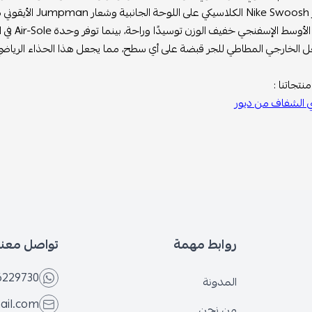
لسان.
لإسفنجي خفيف الوزن توسيدًا وراحة، بينما توفر وحدة Air-Sole في الكعب أقصى حماية من الصدمات للارتداء طوال اليوم.
 الخارجي المطاطي للجر قبضة على أي سطح، مما يجعل هذا الحذاء الرياضي م
نتجاتنا :
 الشفاف من ديور
روابط مهمة
تواصل معنا
6229730
المدونة
ail.com
من نحن