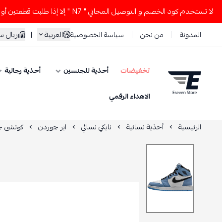
تخدم كود الخصم و التوصيل المجاني " N7 " إلا إذا طلبت قطعتين أو أكثر 👀🔥
العربية
|
ريال 
المدونة
من نحن
سياسة الخصوصية
تخفيضات
أحذية للجنسين
أحذية رجالية
ESEVEN STORE
الاهداء الرقمي
الرئيسية
أحذية نسائية
نايكي نسائي
اير جوردن
كوتشى جو