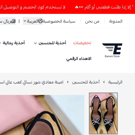
لا تستخدم كود الخصم و التوصيل المجاني " N7 " إلا إذا طلبت قطعتين أو أكثر 👀🔥
العربية
|
ريال 
المدونة
من نحن
سياسة الخصوصية
تخفيضات
أحذية للجنسين
أحذية رجالية
ESEVEN STORE
الاهداء الرقمي
الرئيسية
أحذية للجنسين
امينة معادي شوز نسائي كعب عالي ا