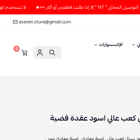
عتين أو أكثر 👀🔥
لا تستخدم كود الخصم و التوصيل المجاني " 
eseven.store@gmail.com
ي
الإكسسوارات
0
ي كعب عالي اسود عقدة فضية
ز نسائي كعب عالي ,
امينة معادي ,
امينة معادي شوز ,