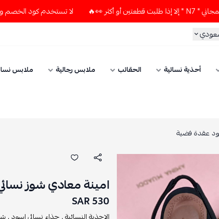
لا تستخدم كود الخصم و التوصيل المجاني " N7 " إلا إذا طلبت قط
سعودي
أحذية نسائية
الحقائب
ملابس رجالية
ملابس نسائ
سود عقدة فضية
امينة معادي شوز نسائ
530 SAR
الاحذية النسائية ,
حذاء نسائي اسود ,
شو