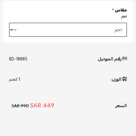
مقاس
*
اختر
رقم الموديل
BD-18885
الوزن
1 كجم
449 SAR
السعر
990 SAR