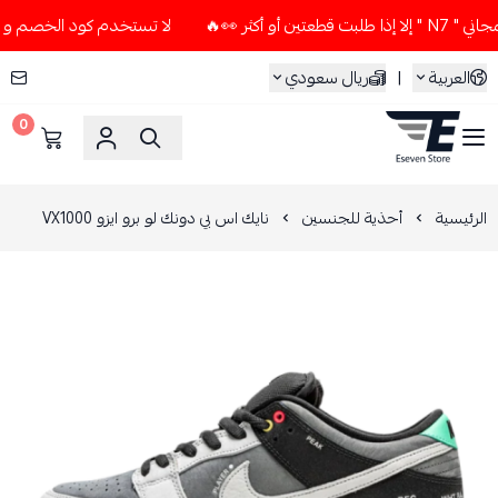
ر 👀🔥
لا تستخدم كود الخصم و التوصيل المجاني " N7 " إلا إذ
العربية
|
ريال سعودي
0
ESEVEN STORE
الرئيسية
أحذية للجنسين
نايك اس بي دونك لو برو ايزو VX1000