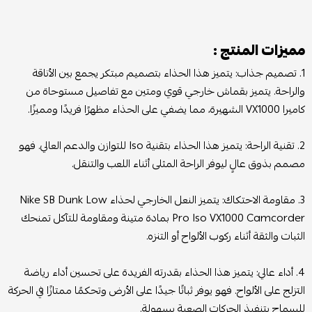
مميزات المنتج :
1. تصميم جذاب: يتميز هذا الحذاء بتصميم مبتكر يجمع بين الأناقة
والراحة. يتميز بقماش خارجي قوي ومتين مع تفاصيل مستوحاة من
كاميرا VX1000 الشهيرة، مما يضفي على الحذاء مظهرًا فريدًا ومميزًا.
2. تقنية الراحة: يتميز هذا الحذاء بتقنية Iso للتوازن والدعم العالي. فهو
مصمم بذوق عالٍ ليوفر الراحة المثلى أثناء اللعب والتنقل.
3. مقاومة الاحتكاك: يتميز النعل الخارجي لحذاء Nike SB Dunk Low
Pro Iso VX1000 Camcorder بمادة متينة ومقاومة للتآكل تمنحك
الثبات والثقة أثناء ركوب الألواح أو التنزه.
4. أداء عالي: يتميز هذا الحذاء بقدرته الفريدة على تحسين أداء رياضة
التزلج على الألواح. فهو يوفر ثباتًا جيدًا على الأرض وتحكمًا ممتازًا في الحركة
للسماح بتنفيذ الحركات الصعبة بسهولة.