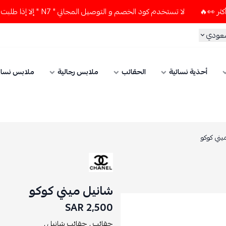
لا تستخدم كود الخصم و التوصيل المجاني " N7 " إلا إذا طلبت قطعتين أو أكثر 👀🔥
سعودي
أحذية نسائية
الحقائب
ملابس رجالية
ملابس نسائ
يني كوكو
شانيل ميني كوكو
2,500 SAR
حقائب ,
حقائب شانيل ,