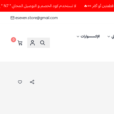
لا تستخدم كود الخصم و التوصيل المجاني " N7 " إلا إذا طلبت قطعتين أو أكثر 👀🔥
eseven.store@gmail.com
ي
الإكسسوارات
0