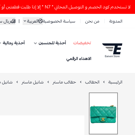
خدم كود الخصم و التوصيل المجاني " N7 " إلا إذا طلبت قطعتين أو أكثر 👀🔥
العربية
|
ريال 
المدونة
من نحن
سياسة الخصوصية
تخفيضات
أحذية للجنسين
أحذية رجالية
ESEVEN STORE
الاهداء الرقمي
الرئيسية
الحقائب
حقائب ماستر
شانيل ماستر
شانيل م