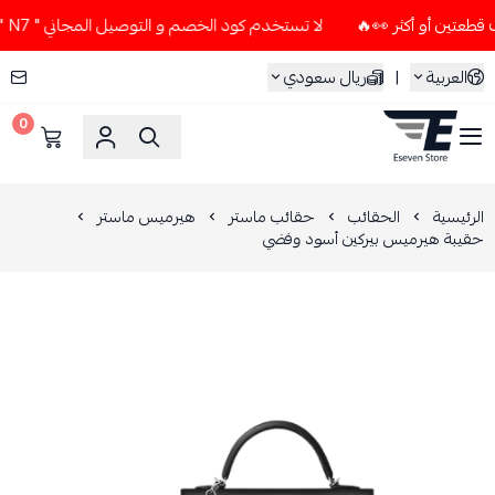
لا تستخدم كود الخصم و التوصيل المجاني " N7 " إلا إذا طلبت قطعتين أو أكثر 👀🔥
العربية
|
ريال سعودي
0
ESEVEN STORE
الرئيسية
الحقائب
حقائب ماستر
هيرميس ماستر
حقيبة هيرميس بيركين أسود وفضي