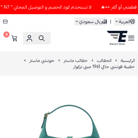
لا تستخدم كود الخصم و التوصيل المجاني " N7 " إلا إذا طلبت قطعتين أو أكثر 👀🔥
العربية
|
ريال سعودي
0
ESEVEN STORE
الرئيسية
الحقائب
حقائب ماستر
جوتشي ماستر
حقيبة قوتشي جاكي 1961 ميني تركواز