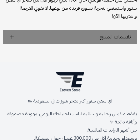
احصلي على حقيبة قوتشي جاكي 1961 ميني تركواز الآن من متجر اي سفن
ستور واستمتعي بتجربة تسوق فريدة من نوعها. لا تفوتي الفرصة
واشتريها الآن!
تقييمات المنتج
اي سفن ستور أكبر متجر شوزات في السعودية 👟
يقدّم ملابس رجالية ونسائية تناسب احتياجك اليومي، بجودة مضمونة
وأناقة دائمة ✨
من أشهر البراندات العالمية،
وسعداء بخدمة أكثر من 300,000 عميل حول المملكة.