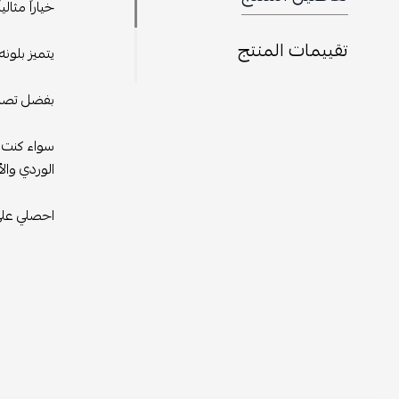
خياراً مثالياً ل
تقييمات المنتج
يتميز بلونه الو
بفضل تصميمه ال
سواء كنت تبحثين
الوردي والأسود 
احصلي على سليب