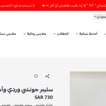
لا تستخدم كود الخصم و التوصيل المجاني " N7 " إلا إذا طلبت قطعتي
ي
أحذية نسائية
الحقائب
ملابس رجالية
ملابس نسائي
سليبر جوتشي وردي وأسو
730 SAR
حذاء جوتشي ,
سليبر جوتشي ,
جوتشي ,
سلي