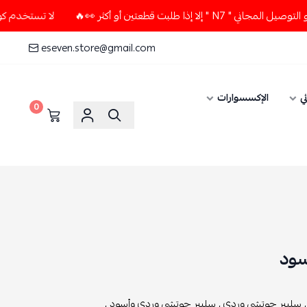
ن أو أكثر 👀🔥
لا تستخدم كود الخصم و التوصيل المجاني " N7 "
eseven.store@gmail.com
الإكسسوارات
0
د
بر جوتشي وردي ,
سليبر جوتشي وردي وأسود ,