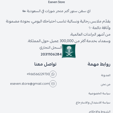
اي سفن ستور أكبر متجر شوزات في السعودية 👟
يقدّم ملابس رجالية ونسائية تناسب احتياجك اليومي، بجودة مضمونة
وأناقة دائمة ✨
من أشهر البراندات العالمية،
وسعداء بخدمة أكثر من 300,000 عميل حول المملكة.
السجل التجاري
2031106284
روابط مهمة
تواصل معنا
+966566229730
المدونة
eseven.store@gmail.com
من نحن
سياسة الخصوصية
سياسة الاستبدال والاسترجاع
الشروط والاحكام