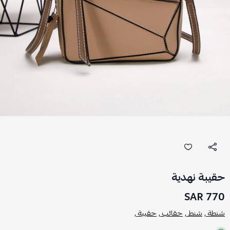
حقيبة نهدية
770 SAR
شنطة ,
شنط ,
حقائب ,
حقيبة ,