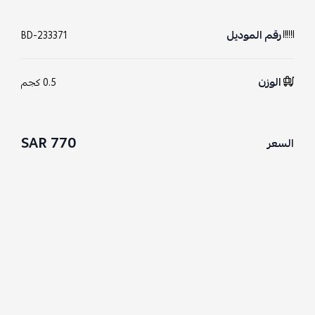
رقم الموديل
BD-233371
الوزن
0.5 كجم
770 SAR
السعر