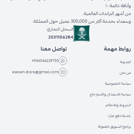
وأناقة دائمة ✨
من أشهر البراندات العالمية،
وسعداء بخدمة أكثر من 300,000 عميل حول المملكة.
السجل التجاري
2031106284
روابط مهمة
تواصل معنا
+966566229730
المدونة
eseven.store@gmail.com
من نحن
سياسة الخصوصية
سياسة الاستبدال والاسترجاع
الشروط والاحكام
خدمة دفع تمارا
برنامج التسويق بالعمولة