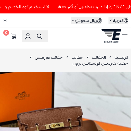
🔥
لا تستخدم كود الخصم و التوصيل المجاني " N7 " إلا إذا ط
العربية
|
ريال سعودي
0
ESEVEN STORE
الرئيسية
الحقائب
حقائب
حقائب هيرميس
حقيبة هيرميس كونستانس براون