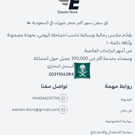
اي سفن ستور أكبر متجر شوزات في السعودية 👟
يقدّم ملابس رجالية ونسائية تناسب احتياجك اليومي، بجودة مضمونة
وأناقة دائمة ✨
من أشهر البراندات العالمية،
وسعداء بخدمة أكثر من 300,000 عميل حول المملكة.
السجل التجاري
2031106284
روابط مهمة
تواصل معنا
+966566229730
المدونة
eseven.store@gmail.com
من نحن
سياسة الخصوصية
سياسة الاستبدال والاسترجاع