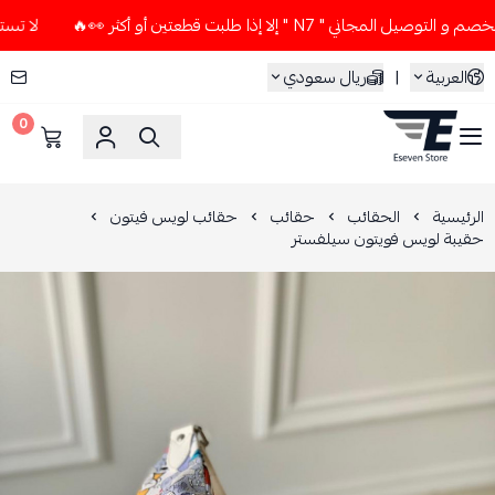
ي " N7 " إلا إذا طلبت قطعتين أو أكثر 👀🔥
لا تستخدم كود ال
العربية
|
ريال سعودي
0
ESEVEN STORE
الرئيسية
الحقائب
حقائب
حقائب لويس فيتون
حقيبة لويس فويتون سيلفستر