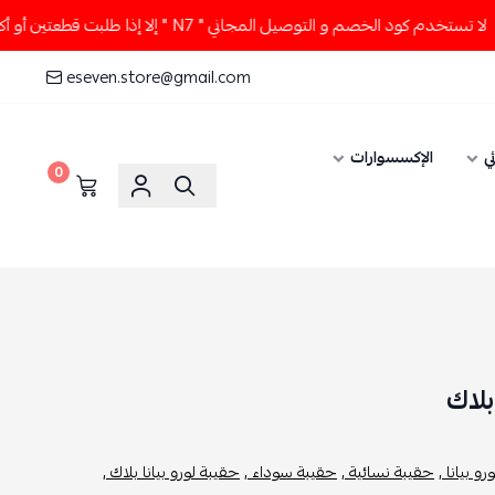
 كود الخصم و التوصيل المجاني " N7 " إلا إذا طلبت قطعتين أو أكثر 👀🔥
eseven.store@gmail.com
ي
الإكسسوارات
0
بلاك
و بيانا ,
حقيبة نسائية ,
حقيبة سوداء ,
حقيبة لورو بيانا بلاك ,