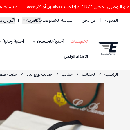
 إذا طلبت قطعتين أو أكثر 👀🔥
لا تستخدم كود الخصم و التوصي
العربية
|
ريال 
المدونة
من نحن
سياسة الخصوصية
تخفيضات
أحذية للجنسين
أحذية رجالية
ESEVEN STORE
الاهداء الرقمي
الرئيسية
الحقائب
حقائب
حقائب لورو بيانا
حقيبة صغيرة