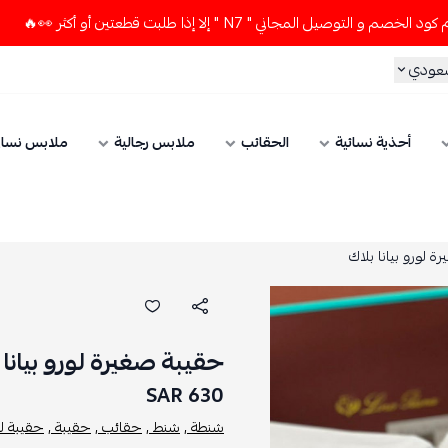
ل المجاني " N7 " إلا إذا طلبت قطعتين أو أكثر 👀🔥
لا تستخدم
سعودي
أحذية نسائية
الحقائب
ملابس رجالية
ملابس نسائ
 لورو بيانا بلاك
حقيبة صغيرة لورو بيانا 
630 SAR
شنطة ,
شنط ,
حقائب ,
حقيبة ,
حقيبة لور